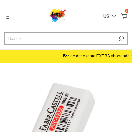
0
US
15% de descuento EXTRA abonando con tr