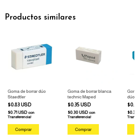
Productos similares
Goma de borrar dúo
Goma de borrar blanca
Goma 
Staedtler
technic Maped
dúo 
$0.83 USD
$0.35 USD
$0.3
$0.71 USD
$0.30 USD
$0.3
con
con
Transferencia!
Transferencia!
Transfe