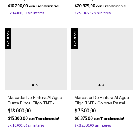
$10.200,00
$20.825,00
con
Transferencia!
con
Transferencia!
3
x
$4.000,00
sin interés
3
x
$8.166,67
sin interés
Sin stock
Sin stock
Marcador De Pintura Al Agua
Marcador De Pintura Al Agua
Punta Pincel Filgo TNT -
Filgo TNT - Colores Pastel
Colores Clásicos x8
x8
$18.000,00
$7.500,00
$15.300,00
$6.375,00
con
Transferencia!
con
Transferencia!
3
x
$6.000,00
sin interés
3
x
$2.500,00
sin interés