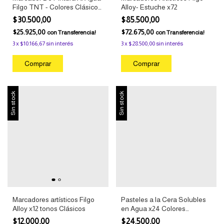
Filgo TNT - Colores Clásicos
Alloy- Estuche x72
x10
$30.500,00
$85.500,00
$25.925,00
$72.675,00
con
Transferencia!
con
Transferencia!
3
x
$10.166,67
sin interés
3
x
$28.500,00
sin interés
Sin stock
Sin stock
Marcadores artísticos Filgo
Pasteles a la Cera Solubles
Alloy x12 tonos Clásicos
en Agua x24 Colores
Técnica Mixta Reeves
$12.000,00
$24.500,00