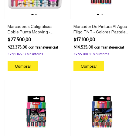
Marcadores Caligráficos
Marcador De Pintura Al Agua
Doble Punta Mooving -
Filgo TNT - Colores Pasteles
Caligraphy Brush x12
x6
$27.500,00
$17.100,00
$23.375,00
$14.535,00
con
Transferencia!
con
Transferencia!
3
x
$9.166,67
sin interés
3
x
$5.700,00
sin interés