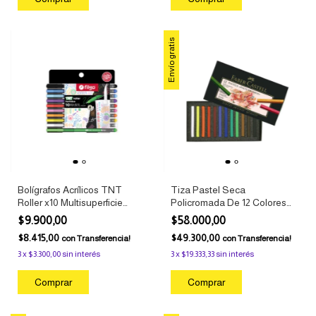
Envío gratis
Bolígrafos Acrílicos TNT
Tiza Pastel Seca
Roller x10 Multisuperficie
Policromada De 12 Colores
Punta 1mm Filgo
De Faber Castell
$9.900,00
$58.000,00
$8.415,00
$49.300,00
con
Transferencia!
con
Transferencia!
3
x
$3.300,00
sin interés
3
x
$19.333,33
sin interés