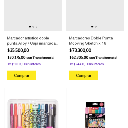
Marcador artístico doble
Marcadores Doble Punta
punta Alloy / Caja imantada
Mooving Sketch x 48
x24 colores
$35.500,00
$73.300,00
$30.175,00
$62.305,00
con
Transferencia!
con
Transferencia!
3
x
$11.833,33
sin interés
3
x
$24.433,33
sin interés