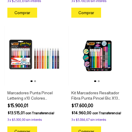
3
x
$2.533,33
sin interés
3
x
$9.700,00
sin interés
Marcadores Punta Pincel
Kit Marcadores Resaltador
Lettering x10 Colores
Fibra Punta Pincel Bic X13
Intensity Surtido Bic
Colores
$15.900,01
$17.600,00
$13.515,01
$14.960,00
con
Transferencia!
con
Transferencia!
3
x
$5.300,00
sin interés
3
x
$5.866,67
sin interés