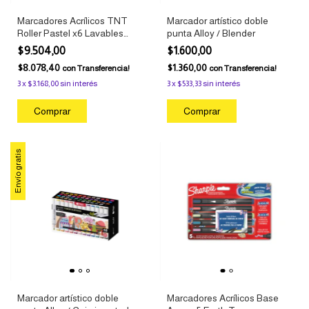
Marcadores Acrílicos TNT
Marcador artístico doble
Roller Pastel x6 Lavables
punta Alloy / Blender
Punta Redonda Filgo
$9.504,00
$1.600,00
$8.078,40
$1.360,00
con
Transferencia!
con
Transferencia!
3
x
$3.168,00
sin interés
3
x
$533,33
sin interés
Envío gratis
Marcador artístico doble
Marcadores Acrílicos Base