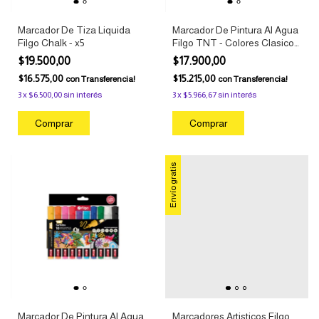
Marcador De Tiza Liquida
Marcador De Pintura Al Agua
Filgo Chalk - x5
Filgo TNT - Colores Clasicos
x8
$19.500,00
$17.900,00
$16.575,00
$15.215,00
con
Transferencia!
con
Transferencia!
3
x
$6.500,00
sin interés
3
x
$5.966,67
sin interés
Envío gratis
Marcador De Pintura Al Agua
Marcadores Artisticos Filgo