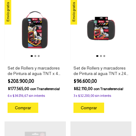
Envío gratis
Envío gratis
Set de Rollers y marcadores
Set de Rollers y marcadores
de Pintura al agua TNT x 48
de Pintura al agua TNT x 24
Filgo
Filgo
$208.900,00
$96.600,00
$177.565,00
$82.110,00
con
Transferencia!
con
Transferencia!
6
x
$34.816,67
sin interés
3
x
$32.200,00
sin interés