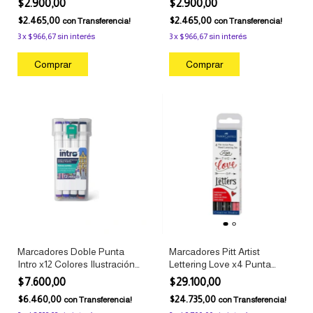
$2.900,00
$2.900,00
$2.465,00
$2.465,00
con
Transferencia!
con
Transferencia!
3
x
$966,67
sin interés
3
x
$966,67
sin interés
Comprar
Comprar
Marcadores Doble Punta
Marcadores Pitt Artist
Intro x12 Colores Ilustración
Lettering Love x4 Punta
Filgo
Pincel Faber-Castell
$7.600,00
$29.100,00
$6.460,00
$24.735,00
con
Transferencia!
con
Transferencia!