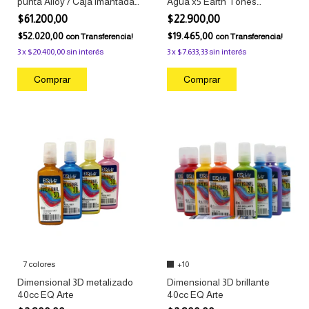
punta Alloy / Caja imantada
Agua x5 Earth Tones
x48 colores
Sharpie Creative
$61.200,00
$22.900,00
$52.020,00
$19.465,00
con
Transferencia!
con
Transferencia!
3
x
$20.400,00
sin interés
3
x
$7.633,33
sin interés
7 colores
+10
Dimensional 3D metalizado
Dimensional 3D brillante
40cc EQ Arte
40cc EQ Arte