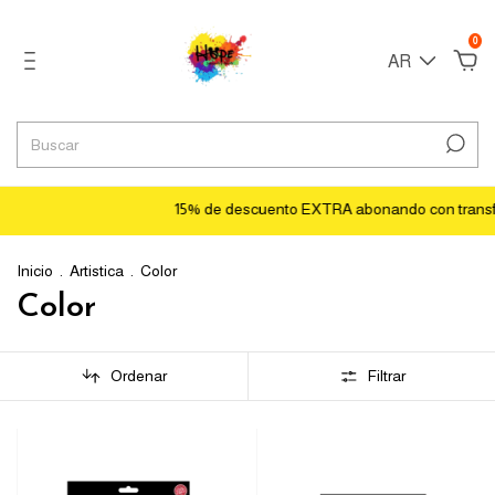
0
AR
15% de descuento EXTRA abonando con transferen
Inicio
.
Artistica
.
Color
Color
Ordenar
Filtrar