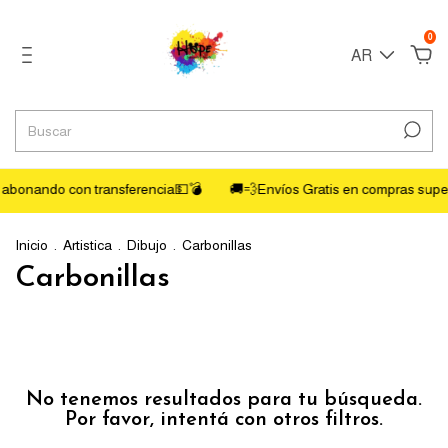
0
AR
abonando con transferencia💵💣
🚚💨Envíos Gratis en compras supe
Inicio
.
Artistica
.
Dibujo
.
Carbonillas
Carbonillas
No tenemos resultados para tu búsqueda.
Por favor, intentá con otros filtros.