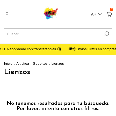
0
AR
TRA abonando con transferencia💵💣
🚚💨Envíos Gratis en compras
Inicio
.
Artistica
.
Soportes
.
Lienzos
Lienzos
No tenemos resultados para tu búsqueda.
Por favor, intentá con otros filtros.