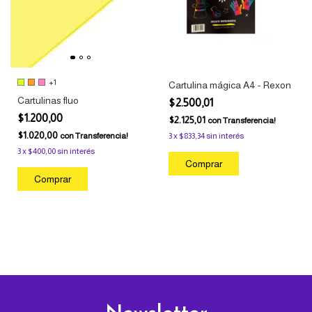
+1
Cartulina mágica A4 - Rexon
Cartulinas fluo
$2.500,01
$1.200,00
$2.125,01
con
Transferencia!
$1.020,00
con
Transferencia!
3
x
$833,34
sin interés
3
x
$400,00
sin interés
Comprar