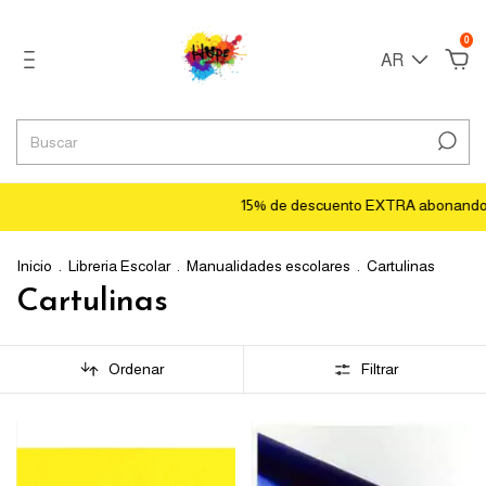
0
AR
15% de descuento EXTRA abonando con t
Inicio
.
Libreria Escolar
.
Manualidades escolares
.
Cartulinas
Cartulinas
Ordenar
Filtrar