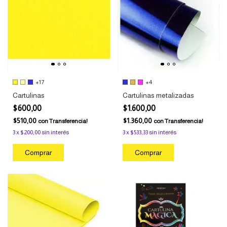
+17
+4
Cartulinas
Cartulinas metalizadas
$600,00
$1.600,00
$510,00
$1.360,00
con
Transferencia!
con
Transferencia!
3
x
$200,00
sin interés
3
x
$533,33
sin interés
Comprar
Comprar