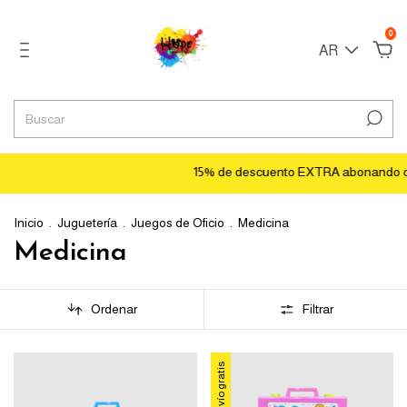
0
AR
15% de descuento EXTRA abonando con tr
Inicio
.
Juguetería
.
Juegos de Oficio
.
Medicina
Medicina
Ordenar
Filtrar
Envío gratis