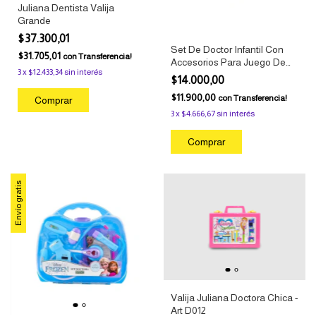
Juliana Dentista Valija
Grande
$37.300,01
Set De Doctor Infantil Con
$31.705,01
con
Transferencia!
Accesorios Para Juego De
3
x
$12.433,34
sin interés
Roles
$14.000,00
$11.900,00
con
Transferencia!
3
x
$4.666,67
sin interés
Envío gratis
Valija Juliana Doctora Chica -
Art D012