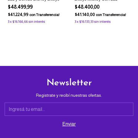
$48.499,99
$48.400,00
$41.224,99
$41.140,00
con
Transferencia!
con
Transferencia!
3
x
$16.166,66
sin interés
3
x
$16.133,33
sin interés
Newsletter
Registrate y recibí nuestras ofertas.