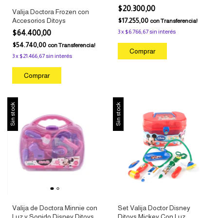
$20.300,00
Valija Doctora Frozen con
$17.255,00
Accesorios Ditoys
con
Transferencia!
3
x
$6.766,67
sin interés
$64.400,00
$54.740,00
con
Transferencia!
3
x
$21.466,67
sin interés
Sin stock
Sin stock
Valija de Doctora Minnie con
Set Valija Doctor Disney
Luz y Sonido Disney Ditoys
Ditoys Mickey Con Luz