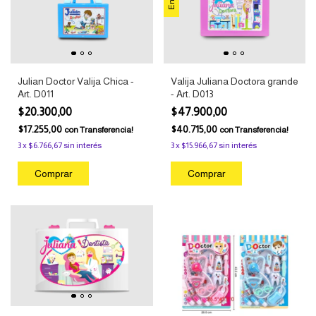
Julian Doctor Valija Chica -
Valija Juliana Doctora grande
Art. D011
- Art. D013
$20.300,00
$47.900,00
$17.255,00
$40.715,00
con
Transferencia!
con
Transferencia!
3
x
$6.766,67
sin interés
3
x
$15.966,67
sin interés