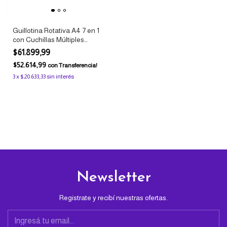
Guillotina Rotativa A4 7 en 1
con Cuchillas Múltiples
Plástica Ibi Craft
$61.899,99
$52.614,99
con
Transferencia!
3
x
$20.633,33
sin interés
Newsletter
Registrate y recibí nuestras ofertas.