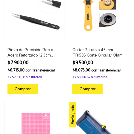
Pinza de Precisión Recta
Cutter Rotativo 45 mm
Acero Reforzado 12.3cm
TRI505 Corte Circular Olami
Manualidades y Modelismo
$7.900,00
$9.500,00
Ibi Craft
$6.715,00
$8.075,00
con
Transferencia!
con
Transferencia!
3
x
$2.633,33
sin interés
3
x
$3.166,67
sin interés
Envío gratis