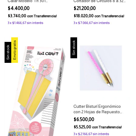
Calar Modelo Tri 301
Cortador de Círculos 8 a 32
Plateado Manualidades y
cm
$4.400,00
$21.200,00
Arte Olami
$3.740,00
$18.020,00
con
Transferencia!
con
Transferencia!
3
x
$1.466,67
sin interés
3
x
$7.066,67
sin interés
Envío gratis
Sin stock
Sin stock
Cutter Bisturí Ergonómico
con 2 Hojas de Repuesto
IbiCraft
$6.500,00
$5.525,00
con
Transferencia!
3
x
$2.166,67
sin interés