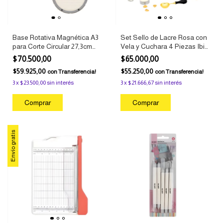
Base Rotativa Magnética A3
Set Sello de Lacre Rosa con
para Corte Circular 27,3cm
Vela y Cuchara 4 Piezas Ibi
Antideslizante Ibi Craft
Craft
$70.500,00
$65.000,00
$59.925,00
$55.250,00
con
Transferencia!
con
Transferencia!
3
x
$23.500,00
sin interés
3
x
$21.666,67
sin interés
Envío gratis