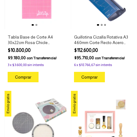
Tabla Base de Corte A4
Guillotina Cizalla Rotativa A3
30x22cm Rosa Chicle
460mm Corte Recto Acero
Autorreparable Ibi Craft
Templado Base Metálica
$10.800,00
$112.600,00
Dasa Office
$9.180,00
$95.710,00
con
Transferencia!
con
Transferencia!
3
x
$3.600,00
sin interés
6
x
$18.766,67
sin interés
Envío gratis
Envío gratis