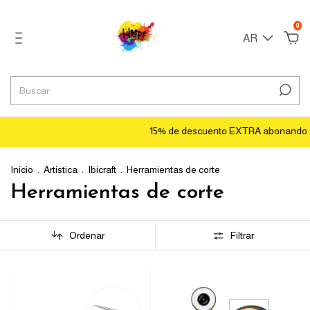
0
AR
15% de descuento EXTRA abonando con tra
Inicio
.
Artistica
.
Ibicraft
.
Herramientas de corte
Herramientas de corte
Ordenar
Filtrar