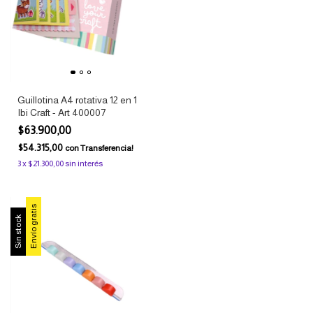
Guillotina A4 rotativa 12 en 1
Ibi Craft - Art 400007
$63.900,00
$54.315,00
con
Transferencia!
3
x
$21.300,00
sin interés
Envío gratis
Sin stock