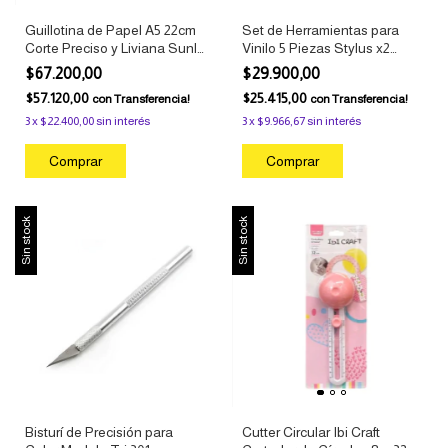
Guillotina de Papel A5 22cm
Set de Herramientas para
Corte Preciso y Liviana Sunlit
Vinilo 5 Piezas Stylus x2
Ibi Craft DESCRIPCIÓN
Punzón Espátula Ibi Craft
$67.200,00
$29.900,00
COMPLETA
$57.120,00
$25.415,00
con
Transferencia!
con
Transferencia!
3
x
$22.400,00
sin interés
3
x
$9.966,67
sin interés
Sin stock
Sin stock
Bisturí de Precisión para
Cutter Circular Ibi Craft