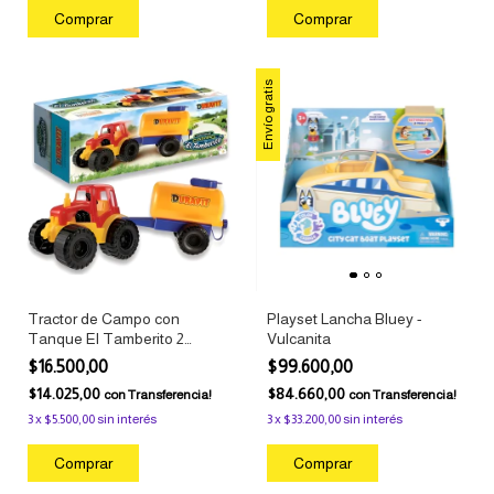
Envío gratis
Tractor de Campo con
Playset Lancha Bluey -
Tanque El Tamberito 2
Vulcanita
Piezas +2 Años Duravit
$16.500,00
$99.600,00
$14.025,00
$84.660,00
con
Transferencia!
con
Transferencia!
3
x
$5.500,00
sin interés
3
x
$33.200,00
sin interés