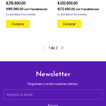
Replay
4 Figuras
$218.800,00
$320.800,00
$185.980,00
$272.680,00
con
Transferencia!
con
Transferencia!
6
x
$36.466,67
sin interés
6
x
$53.466,67
sin interés
1
de
2
Newsletter
Registrate y recibí nuestras ofertas.