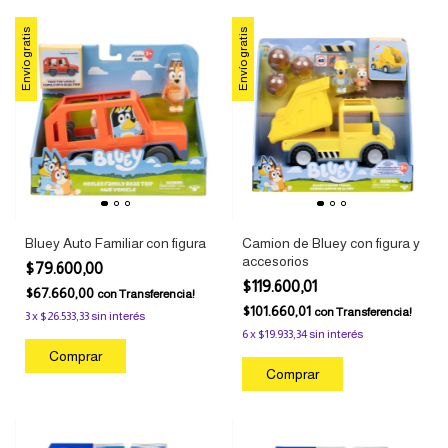
Envío gratis
Envío gratis
Bluey Auto Familiar con figura
Camion de Bluey con figura y
accesorios
$79.600,00
$119.600,01
$67.660,00
con
Transferencia!
$101.660,01
con
Transferencia!
3
x
$26.533,33
sin interés
6
x
$19.933,34
sin interés