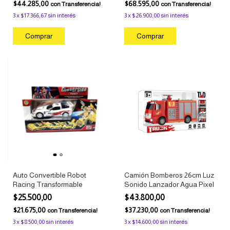
$44.285,00
$68.595,00
con
Transferencia!
con
Transferencia!
3
x
$17.366,67
sin interés
3
x
$26.900,00
sin interés
Auto Convertible Robot
Camión Bomberos 26cm Luz
Racing Transformable
Sonido Lanzador Agua Pixel
$25.500,00
$43.800,00
$21.675,00
$37.230,00
con
Transferencia!
con
Transferencia!
3
x
$8.500,00
sin interés
3
x
$14.600,00
sin interés