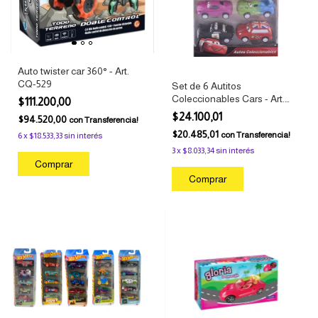
Auto twister car 360° - Art.
CQ-529
Set de 6 Autitos
Coleccionables Cars - Art.
$111.200,00
1940
$24.100,01
$94.520,00
con
Transferencia!
$20.485,01
con
Transferencia!
6
x
$18.533,33
sin interés
3
x
$8.033,34
sin interés