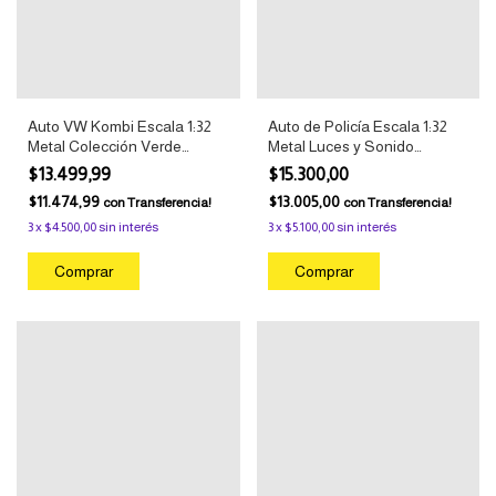
Auto VW Kombi Escala 1:32
Auto de Policía Escala 1:32
Metal Colección Verde
Metal Luces y Sonido
Oscuro
Patrulla Negro
$13.499,99
$15.300,00
$11.474,99
$13.005,00
con
Transferencia!
con
Transferencia!
3
x
$4.500,00
sin interés
3
x
$5.100,00
sin interés