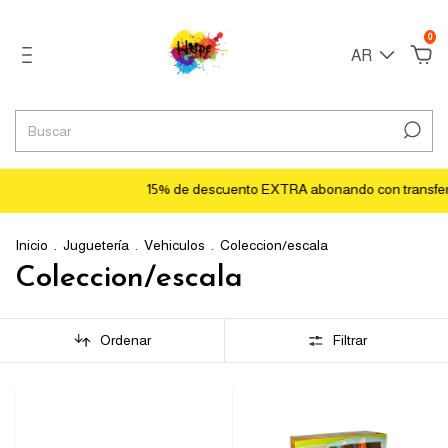
0
AR
15% de descuento EXTRA abonando con transferencia💵
Inicio
.
Juguetería
.
Vehiculos
.
Coleccion/escala
Coleccion/escala
Ordenar
Filtrar