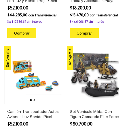
con Luz y Sonido Rojo 30cm
Tabla y Accesorios Playa
Incluye Autitos Pixelbags
Infantil
$52.100,00
$18.200,00
$44.285,00
$15.470,00
con
Transferencia!
con
Transferencia!
3
x
$17.366,67
sin interés
3
x
$6.066,67
sin interés
Envío gratis
Envío gratis
Camión Transportador Autos
Set Vehículo Militar Con
Aviones Luz Sonido Pixel
Figura Comando Elite Force
Ditoys
$52.100,00
$80.700,00