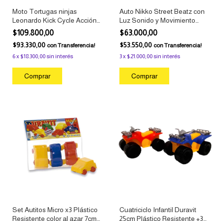
Moto Tortugas ninjas
Auto Nikko Street Beatz con
Leonardo Kick Cycle Acción
Luz Sonido y Movimiento
Mutante Sunny
Motorizado Nikko
$109.800,00
$63.000,00
$93.330,00
$53.550,00
con
Transferencia!
con
Transferencia!
6
x
$18.300,00
sin interés
3
x
$21.000,00
sin interés
Set Autitos Micro x3 Plástico
Cuatriciclo Infantil Duravit
Resistente color al azar 7cm
25cm Plástico Resistente +3