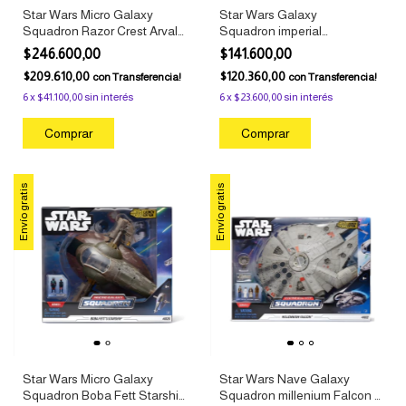
Star Wars Micro Galaxy
Star Wars Galaxy
Squadron Razor Crest Arvala
Squadron imperial
7 Replay
Troop transport +figura
$246.600,00
$141.600,00
$209.610,00
$120.360,00
con
Transferencia!
con
Transferencia!
6
x
$41.100,00
sin interés
6
x
$23.600,00
sin interés
Envío gratis
Envío gratis
Star Wars Micro Galaxy
Star Wars Nave Galaxy
Squadron Boba Fett Starship
Squadron millenium Falcon +