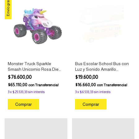
Envío gratis
Monster Truck Sparkle
Bus Escolar School Bus con
Smash Unicornio Rosa Die
Luz y Sonido Amarillo
Cast 1:24 Monster Jam
Juguete Pixelbags
$76.600,00
$19.600,00
$65.110,00
$16.660,00
con
Transferencia!
con
Transferencia!
3
x
$25.533,33
sin interés
3
x
$6.533,33
sin interés