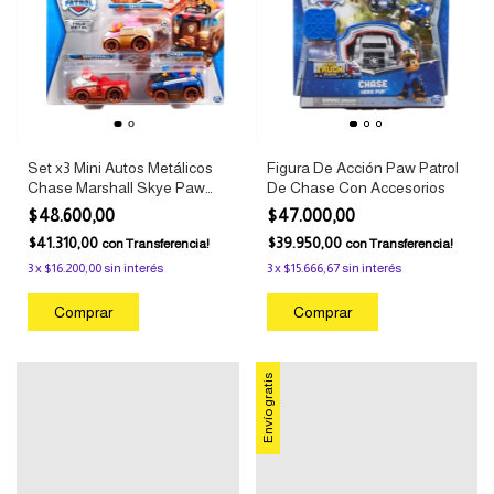
Set x3 Mini Autos Metálicos
Figura De Acción Paw Patrol
Chase Marshall Skye Paw
De Chase Con Accesorios
Patrol Off Road
$48.600,00
$47.000,00
$41.310,00
$39.950,00
con
Transferencia!
con
Transferencia!
3
x
$16.200,00
sin interés
3
x
$15.666,67
sin interés
Envío gratis