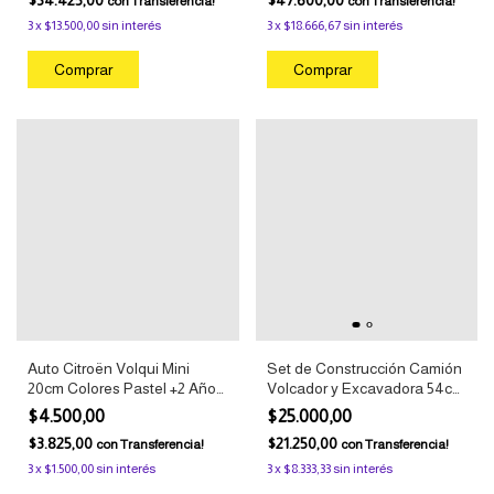
con
Transferencia!
con
Transferencia!
3
x
$13.500,00
sin interés
3
x
$18.666,67
sin interés
Auto Citroën Volqui Mini
Set de Construcción Camión
20cm Colores Pastel +2 Años
Volcador y Excavadora 54cm
Duravit
+3 Años Duravit
$4.500,00
$25.000,00
$3.825,00
$21.250,00
con
Transferencia!
con
Transferencia!
3
x
$1.500,00
sin interés
3
x
$8.333,33
sin interés