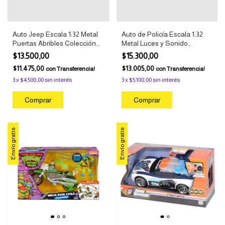
Auto Jeep Escala 1:32 Metal
Auto de Policía Escala 1:32
Puertas Abribles Colección
Metal Luces y Sonido
Negro
Patrulla Blanco
$13.500,00
$15.300,00
$11.475,00
$13.005,00
con
Transferencia!
con
Transferencia!
3
x
$4.500,00
sin interés
3
x
$5.100,00
sin interés
Envío gratis
Envío gratis