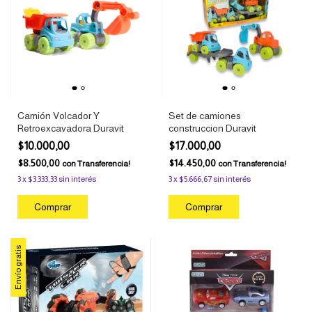
Camión Volcador Y
Set de camiones
Retroexcavadora Duravit
construccion Duravit
$10.000,00
$17.000,00
$8.500,00
$14.450,00
con
Transferencia!
con
Transferencia!
3
x
$3.333,33
sin interés
3
x
$5.666,67
sin interés
Envío gratis