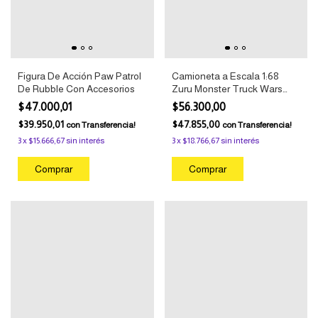
Figura De Acción Paw Patrol
Camioneta a Escala 1:68
De Rubble Con Accesorios
Zuru Monster Truck Wars
2023
$47.000,01
$56.300,00
$39.950,01
$47.855,00
con
Transferencia!
con
Transferencia!
3
x
$15.666,67
sin interés
3
x
$18.766,67
sin interés