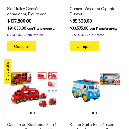
Set Hulk y Camión
Camión Volcador Gigante
demoledor, Figura con
Duravit
vehículo y Accesorio,
$107.800,00
$39.500,00
Juguetes
$91.630,00
$33.575,00
con
Transferencia!
con
Transferencia!
6
x
$17.966,67
sin interés
3
x
$13.166,67
sin interés
Envío gratis
Camión de Bomberos 2 en 1
Kombi Surf a Fricción con