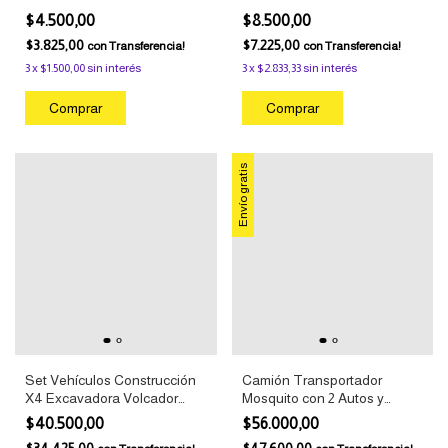
+2 Años Duravit
Años Colores Surtidos
$4.500,00
$8.500,00
$3.825,00
$7.225,00
con
Transferencia!
con
Transferencia!
3
x
$1.500,00
sin interés
3
x
$2.833,33
sin interés
Envío gratis
Set Vehículos Construcción
Camión Transportador
X4 Excavadora Volcador
Mosquito con 2 Autos y
Cementero Tambero +3 Años
Stickers +3 Años Duravit
$40.500,00
$56.000,00
Duravit
$34.425,00
$47.600,00