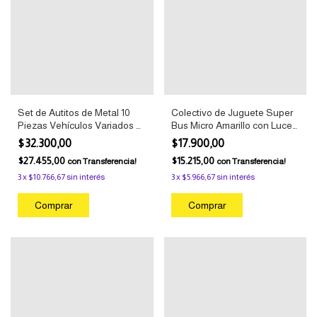
Set de Autitos de Metal 10
Colectivo de Juguete Super
Piezas Vehículos Variados al
Bus Micro Amarillo con Luces
azar
y Sonido
$32.300,00
$17.900,00
$27.455,00
$15.215,00
con
Transferencia!
con
Transferencia!
3
x
$10.766,67
sin interés
3
x
$5.966,67
sin interés