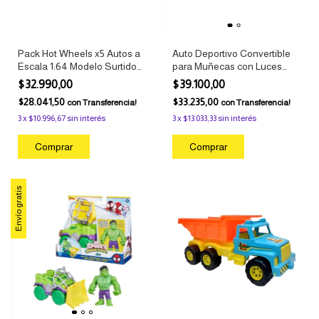
Pack Hot Wheels x5 Autos a
Auto Deportivo Convertible
Escala 1:64 Modelo Surtido
para Muñecas con Luces
Mattel
Interactivas Gloria
$32.990,00
$39.100,00
$28.041,50
$33.235,00
con
Transferencia!
con
Transferencia!
3
x
$10.996,67
sin interés
3
x
$13.033,33
sin interés
Envío gratis