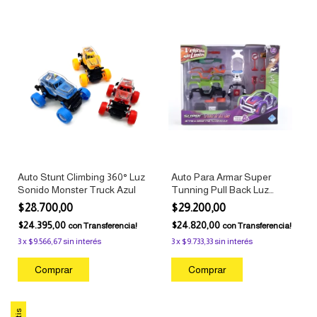
Auto Stunt Climbing 360° Luz
Auto Para Armar Super
Sonido Monster Truck Azul
Tunning Pull Back Luz
Sonido El Duende Azul al
$28.700,00
$29.200,00
azar
$24.395,00
$24.820,00
con
Transferencia!
con
Transferencia!
3
x
$9.566,67
sin interés
3
x
$9.733,33
sin interés