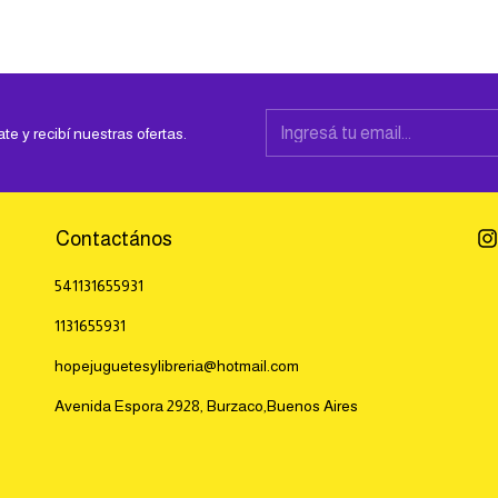
ate y recibí nuestras ofertas.
Contactános
541131655931
1131655931
hopejuguetesylibreria@hotmail.com
Avenida Espora 2928, Burzaco,Buenos Aires