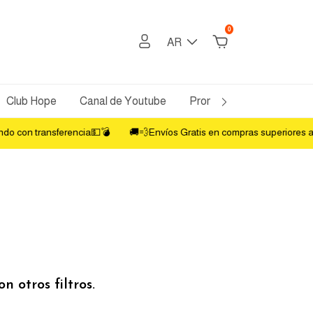
0
AR
Club Hope
Canal de Youtube
Promos Bancarias
Po
 con transferencia💵💣
🚚💨Envíos Gratis en compras superiores a
 otros filtros.