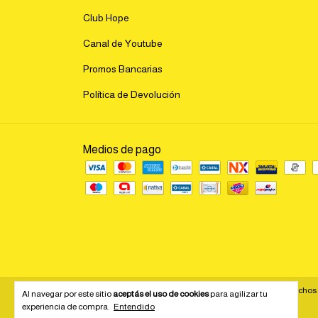
Club Hope
Canal de Youtube
Promos Bancarias
Política de Devolución
Medios de pago
Copyright Hope jugueteria y libreria - 2026. Todos los derechos
Al navegar por este sitio
aceptás el uso de cookies
para agilizar tu
experiencia de compra.
Entendido