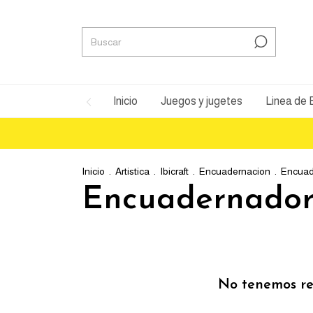
Inicio
Juegos y jugetes
Linea de
Inicio
.
Artistica
.
Ibicraft
.
Encuadernacion
.
Encuad
Encuadernador
No tenemos res