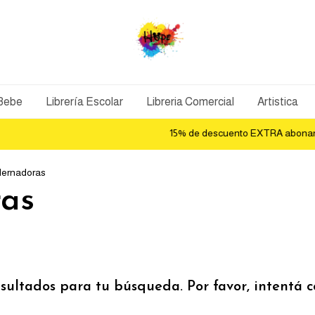
 Bebe
Librería Escolar
Libreria Comercial
Artistica
15% de descuento EXTRA abonando
ernadoras
as
ultados para tu búsqueda. Por favor, intentá con