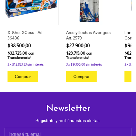
X-Shot XCess - Art.
Arco y flechas Avengers -
Lanza
36436
Art. 2579
Comma
Hasbr
$38.500,00
$27.900,00
$96.
$32.725,00
$23.715,00
$82.2
con
con
Transferencia!
Transferencia!
Transfe
3
x
$12.833,33
sin interés
3
x
$9.300,00
sin interés
3
x
$32.
Newsletter
Registrate y recibí nuestras ofertas.