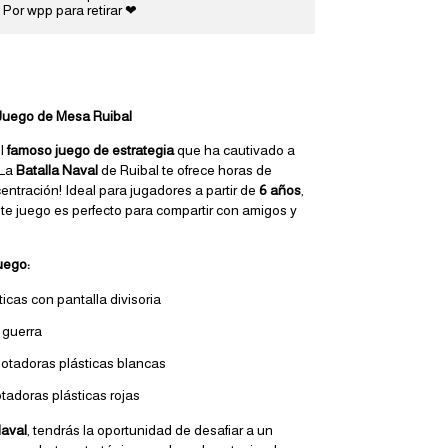
 Por wpp para retirar ❤
 Juego de Mesa Ruibal
l
famoso juego de estrategia
que ha cautivado a
¡La
Batalla Naval
de Ruibal te ofrece horas de
entración! Ideal para jugadores a partir de
6 años
,
e juego es perfecto para compartir con amigos y
uego:
icas con pantalla divisoria
 guerra
notadoras plásticas blancas
otadoras plásticas rojas
Naval
, tendrás la oportunidad de desafiar a un