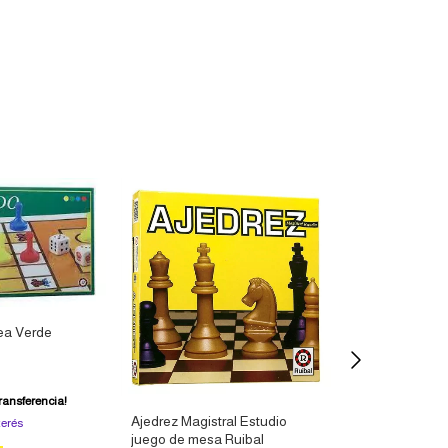
Envío gratis
ea Verde
ransferencia!
Juego de Mesa
Ajedrez Magistral Estudio
terés
Clásico Famili
juego de mesa Ruibal