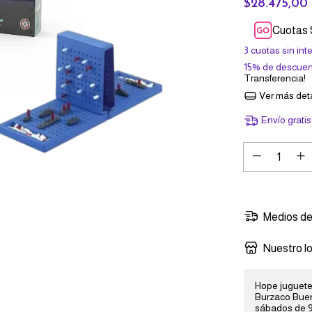
$28.475,00
Cuotas 
3
cuotas sin int
15% de descuen
Transferencia!
Ver más deta
Envío gratis
Medios de
Nuestro lo
Hope jugueter
Burzaco Buen
sábados de 9