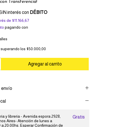
con
Transferencia!
SIN interés con
DÉBITO
erés de
$11.166,67
to
pagando con
lles
superando los
$50.000,00
 envío
cal
ia y libreria - Avenida espora 2928,
Gratis
os Aires- Atención de lunes a
 a 20:00hs. Esperar Confirmación de