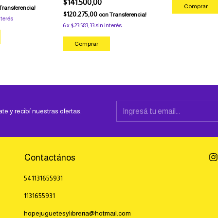
$141.500,00
Transferencia!
$120.275,00
con
Transferencia!
nterés
6
x
$23.583,33
sin interés
ate y recibí nuestras ofertas.
Contactános
541131655931
1131655931
hopejuguetesylibreria@hotmail.com