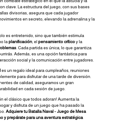
 combate estratégico en el que la astucia y la
on clave. La estructura del juego, con sus bases
allas divisorias, asegura que cada jugador
vimientos en secreto, elevando la adrenalina y la
olo es entretenido, sino que también estimula
mo la
planificación
, el
pensamiento crítico
y la
problemas
. Cada partida es única, lo que garantiza
urrirás. Además, es una opción fantástica para
nteracción social y la comunicación entre jugadores.
l
es un regalo ideal para cumpleaños, reuniones
plemente para disfrutar de una tarde de diversión.
entes de calidad, aseguramos un gran
urabilidad en cada sesión de juego.
in el clásico que todos adoran! Aumenta la
hogar y disfruta de un juego que ha pasado la
po.
Adquiere tu Batalla Naval - Juego de Mesa
o y prepárate para una aventura estratégica