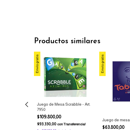
Productos similares
Envío gratis
Envío gratis
Juego de Mesa Scrabble - Art.
7950
$109.800,00
Ludo Matic
Juego de mesa
$93.330,00
con
Transferencia!
no
$63.800,00