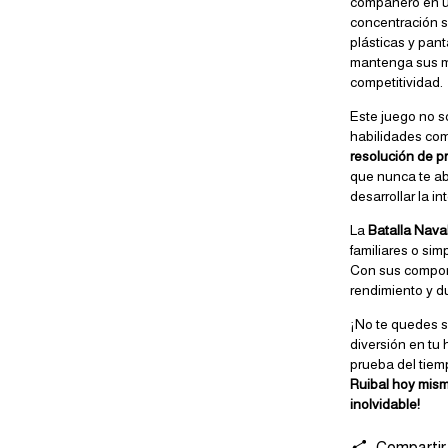
compañero en un
concentración s
plásticas y pant
mantenga sus mo
competitividad.
Este juego no s
habilidades co
resolución de 
que nunca te ab
desarrollar la i
La
Batalla Nava
familiares o sim
Con sus compon
rendimiento y d
¡No te quedes s
diversión en tu 
prueba del tiem
Ruibal hoy mism
inolvidable!
Compartir