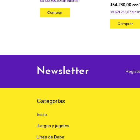
6
x
$18.300,00
sin interés
$54.230,00
con
Transferencia!
3
x
$21.266,67
sin i
terés
Newsletter
Registr
Categorías
Inicio
Juegos y jugetes
Linea de Bebe