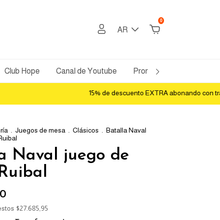
0
AR
Club Hope
Canal de Youtube
Promos Bancarias
Po
15% de descuento EXTRA abonando con transferen
ría
.
Juegos de mesa
.
Clásicos
.
Batalla Naval
Ruibal
la Naval juego de
Ruibal
00
estos
$27.685,95