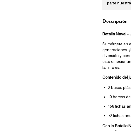
parte nuestra
Descripción
Batalla Naval -
Sumérgete en e
generaciones. 
diversión y conc
este emocionant
familiares.
Contenido del j
2 bases plást
10 barcos de
168 fichas a
72 fichas an
Con la
Batalla 