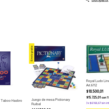
Envío gratis
Royal Ludo Lin
Art.6112
$18.500,01
$15.725,01
con
T
Juego de mesa Pictionary
 Taboo Hasbro
3
x
$6.166,67
sin in
Ruibal