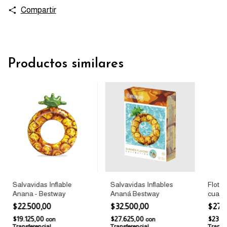
Compartir
Productos similares
Salvavidas Inflable
Salvavidas Inflables
Flotad
Anana - Bestway
Ananá Bestway
cuadr
$22.500,00
$32.500,00
$27.
$19.125,00
$27.625,00
$23.5
con
con
Transferencia!
Transferencia!
Transfe