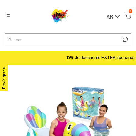
0
AR
15% de descuento EXTRA abonando con t
Envío gratis