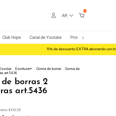
0
AR
Club Hope
Canal de Youtube
Promos Bancarias
Po
15% de descuento EXTRA abonando con transferen
 Escolar
.
Escritura✏
.
Goma de borrar
.
Goma de
as art.5436
de borras 2
ras art.5436
estos
$330,58