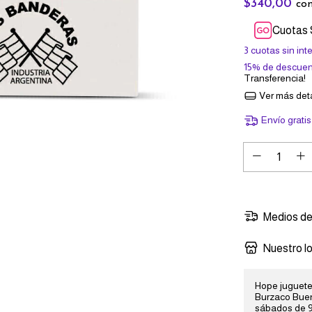
$340,00
co
Cuotas 
3
cuotas sin int
15% de descuen
Transferencia!
Ver más deta
Envío gratis
Medios de
Nuestro lo
Hope jugueter
Burzaco Buen
sábados de 9