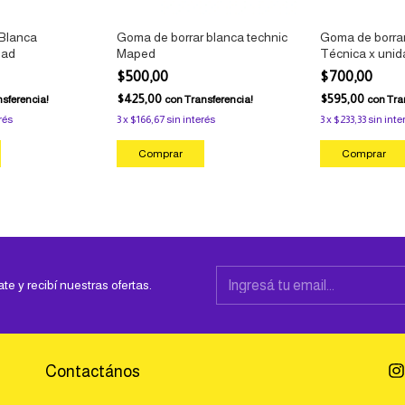
Blanca
Goma de borrar blanca technic
Goma de borrar
dad
Maped
Técnica x unida
$500,00
$700,00
$425,00
$595,00
sferencia!
con
Transferencia!
con
Tra
rés
3
x
$166,67
sin interés
3
x
$233,33
sin inte
ate y recibí nuestras ofertas.
Contactános