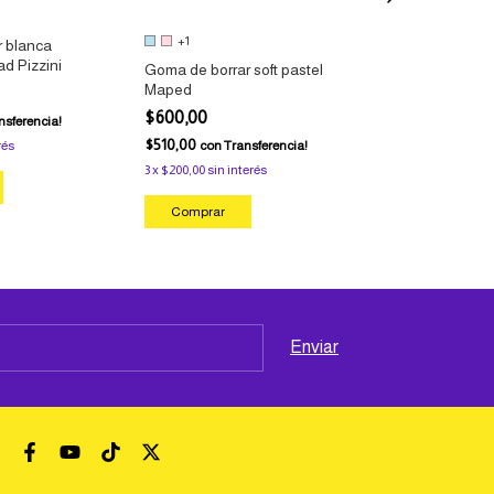
+1
 blanca
Goma de borra
d Pizzini
Maped
Goma de borrar soft pastel
Maped
$500,00
$600,00
$425,00
nsferencia!
con
Tra
$510,00
rés
con
Transferencia!
3
x
$166,67
sin int
3
x
$200,00
sin interés
Comprar