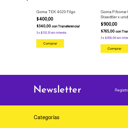
de borrar
Goma TEK 4020 Filgo
Goma P/borrar 
Staedtler x uni
$400,00
$900,00
$340,00
con
Transferencia!
$765,00
nsferencia!
con
Tran
3
x
$133,33
sin interés
rés
3
x
$300,00
sin inte
Newsletter
Registr
Categorías