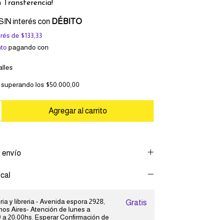
n
Transferencia!
SIN interés con
DÉBITO
erés de
$133,33
to
pagando con
lles
superando los
$50.000,00
 envío
cal
ia y libreria - Avenida espora 2928,
Gratis
os Aires- Atención de lunes a
 a 20:00hs. Esperar Confirmación de