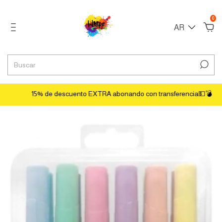
0
AR
15% de descuento EXTRA abonando con transferencia💵💣