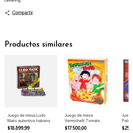
Compartir
Productos similares
Juego de mesa Ludo
Juego de mesa
Juego
Matic autentico habano
Vermichelli Tomato
Palab
Ditoys
$18.899,99
$17.500,00
$25.